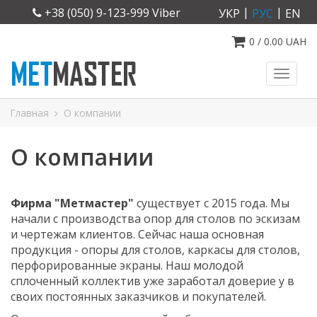
|
|
+38 (050) 9-123-999 Viber
УКР
РУС
EN
0
/
0.00
UAH
Toggl
naviga
Главная
О компании
О компании
Фирма "Метмастер"
существует с 2015 года. Мы
начали с производства опор для столов по эскизам
и чертежам клиентов. Сейчас наша основная
продукция - опоры для столов, каркасы для столов,
перфорированные экраны. Наш молодой
сплоченный коллектив уже заработал доверие у в
своих постоянных заказчиков и покупателей.