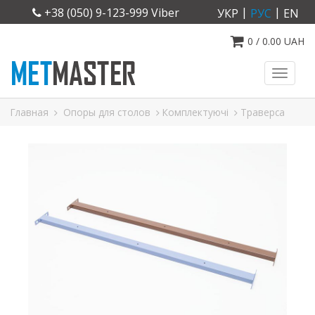
|
|
+38 (050) 9-123-999 Viber
УКР
РУС
EN
0
/
0.00
UAH
Toggl
naviga
Главная
Опоры для столов
Комплектуючі
Траверса